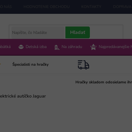
O NÁS
HODNOTENIE OBCHODU
KONTAKTY
DOPRAVA 
Hľadať
ábätká
Detská izba
Na záhradu
Najpredávanejšie 
Špecialisti na hračky
Hračky skladom odosielame ih
ektrické autíčko Jaguar