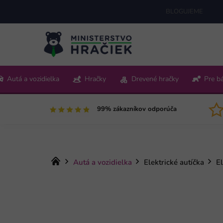
Prejsť
BLOGUJEME
na
obsah
+421 220 512 321
Autá a vozidielka
Hračky
Drevené hračky
Pre b
Pon-Pia 9:00-15:00
99% zákazníkov odporúča
Domov
Autá a vozidielka
Elektrické autíčka
El