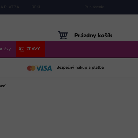
A PLATBA
REKLAMÁCIE
MAPA SERVERU
Prihlásenie
NÁKUPNÝ
Prázdny košík
KOŠÍK
hračky
ZĽAVY
Bezpečný nákup a platba
neď