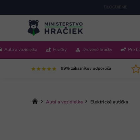
Prejsť
BLOGUJEME
na
obsah
+421 220 512 321
Autá a vozidielka
Hračky
Drevené hračky
Pre b
Pon-Pia 9:00-15:00
99% zákazníkov odporúča
Domov
Autá a vozidielka
Elektrické autíčka