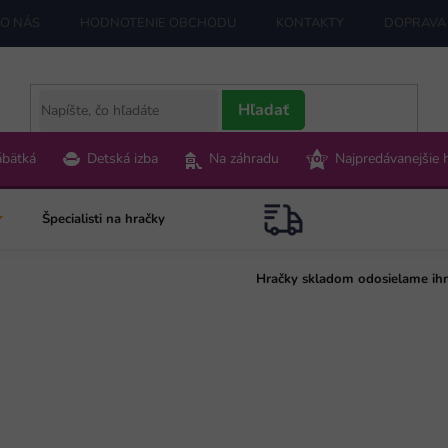
O NÁS
HODNOTENIE OBCHODU
KONTAKTY
DOPRAVA 
Hľadať
ábätká
Detská izba
Na záhradu
Najpredávanejšie 
Špecialisti na hračky
Hračky skladom odosielame ih