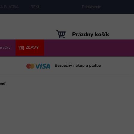
A PLATBA
REKLAMÁCIE
MAPA SERVERU
Prihlásenie
NÁKUPNÝ
Prázdny košík
KOŠÍK
hračky
ZĽAVY
Bezpečný nákup a platba
neď