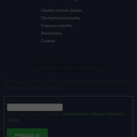
Zásady ochrany údajov
Obchodné podmienky
Doprava a platba
Reklamácie
Cookies
Získavajte špeciálne ponuky
a novinky ako prvý
Vložte svoj e-mail a my Vám budeme zasielať informácie o nových
produktoch na našom e-shope.
Email
Vložením e-mailu súhlasíte s
podmienkami ochrany osobných
údajov
Prihlásiť sa