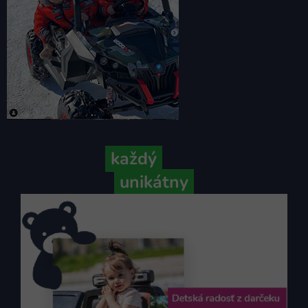
Pretože
každý
váš príbeh je
unikátny