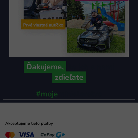
Ďakujeme,
že ich s nami
zdieľate
#moje
ministerstvo
Akceptujeme tieto platby