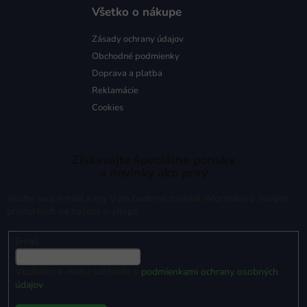
Všetko o nákupe
Zásady ochrany údajov
Obchodné podmienky
Doprava a platba
Reklamácie
Cookies
Získavajte špeciálne ponuky
a novinky ako prvý
Vložte svoj e-mail a my Vám budeme zasielať informácie o nových
produktoch na našom e-shope.
Email
Vložením e-mailu súhlasíte s
podmienkami ochrany osobných
údajov