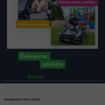
Ďakujeme,
že ich s nami
zdieľate
#moje
ministerstvo
Akceptujeme tieto platby