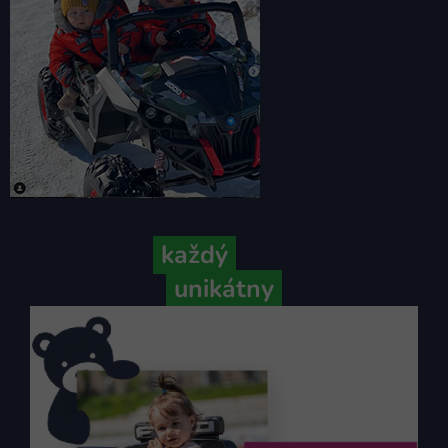
Pretože
každý
váš príbeh je
unikátny