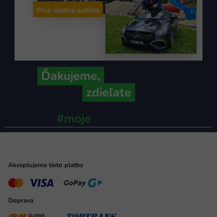
Ďakujeme,
že ich s nami
zdieľate
#moje
ministerstvo
Akceptujeme tieto platby
Doprava