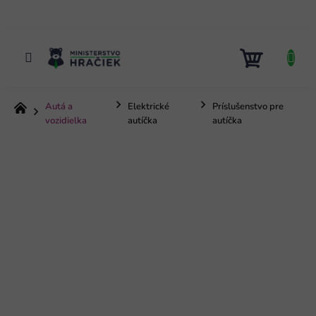
Prejsť
na
obsah
NÁKUP
KOŠÍK
Autá a
Elektrické
Príslušenstvo pre
Domov
vozidielka
autíčka
autíčka