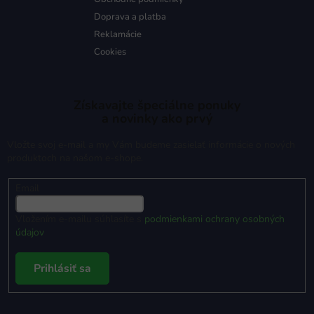
Doprava a platba
Reklamácie
Cookies
Získavajte špeciálne ponuky
a novinky ako prvý
Vložte svoj e-mail a my Vám budeme zasielať informácie o nových
produktoch na našom e-shope.
Email
Vložením e-mailu súhlasíte s
podmienkami ochrany osobných
údajov
Prihlásiť sa