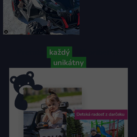
Pretože
každý
váš príbeh je
unikátny