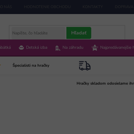
O NÁS
HODNOTENIE OBCHODU
KONTAKTY
DOPRAVA 
Hľadať
ábätká
Detská izba
Na záhradu
Najpredávanejšie 
Špecialisti na hračky
Hračky skladom odosielame ih