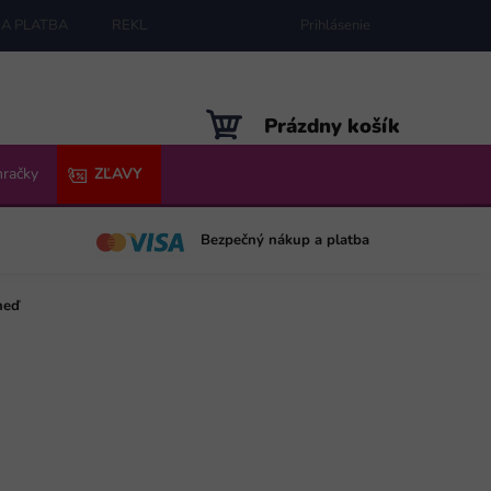
A PLATBA
REKLAMÁCIE
MAPA SERVERU
Prihlásenie
NÁKUPNÝ
Prázdny košík
KOŠÍK
hračky
ZĽAVY
Bezpečný nákup a platba
neď