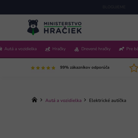
Prejsť
BLOGUJEME
na
obsah
+421 220 512 321
Autá a vozidielka
Hračky
Drevené hračky
Pre b
Pon-Pia 9:00-15:00
99% zákazníkov odporúča
Domov
Autá a vozidielka
Elektrické autíčka