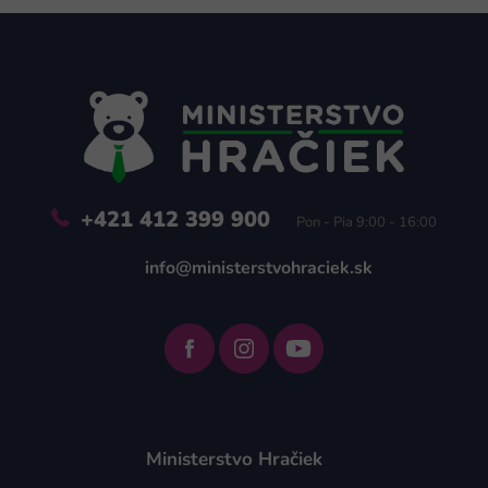
Z
á
p
ä
t
i
e
+421 412 399 900
Pon - Pia 9:00 - 16:00
info@ministerstvohraciek.sk
Ministerstvo Hračiek