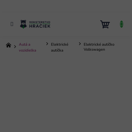
Prejsť
na
obsah
NÁKUP
KOŠÍK
Autá a
Elektrické
Elektrické autíčko
Domov
Volkswagen
vozidielka
autíčka