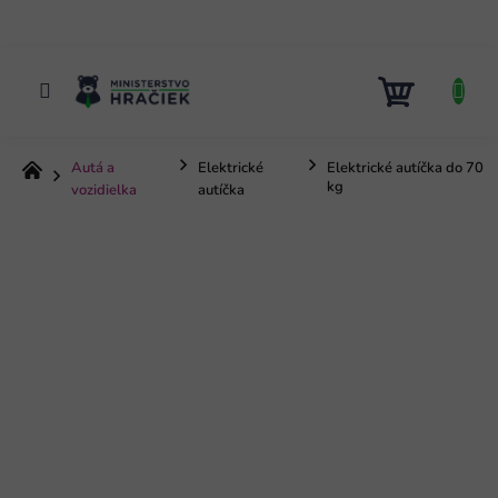
Prejsť
na
obsah
NÁKUP
KOŠÍK
Autá a
Elektrické
Elektrické autíčka do 70
Domov
kg
vozidielka
autíčka