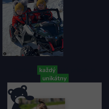
Pretože
každý
váš príbeh je
unikátny