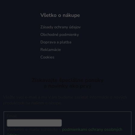
Všetko o nákupe
Zásady ochrany údajov
Obchodné podmienky
Doprava a platba
Reklamácie
Cookies
Získavajte špeciálne ponuky
a novinky ako prvý
Vložte svoj e-mail a my Vám budeme zasielať informácie o nových
produktoch na našom e-shope.
Email
Vložením e-mailu súhlasíte s
podmienkami ochrany osobných