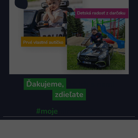
Ďakujeme,
že ich s nami
zdieľate
#moje
ministerstvo