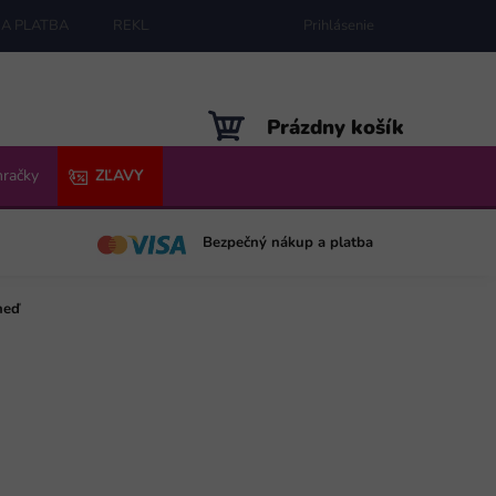
A PLATBA
REKLAMÁCIE
MAPA SERVERU
Prihlásenie
NÁKUPNÝ
Prázdny košík
KOŠÍK
hračky
ZĽAVY
Bezpečný nákup a platba
neď