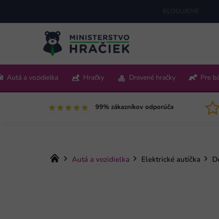
Prejsť
BLOGUJEME
na
obsah
+421 220 512 321
Autá a vozidielka
Hračky
Drevené hračky
Pre b
Pon-Pia 9:00-15:00
99% zákazníkov odporúča
Domov
Autá a vozidielka
Elektrické autíčka
De