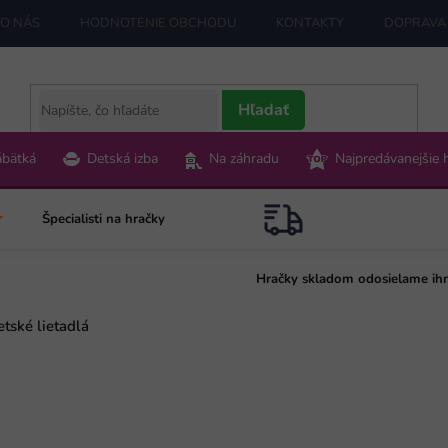
O NÁS
HODNOTENIE OBCHODU
KONTAKTY
DOPRAVA 
Hľadať
ábätká
Detská izba
Na záhradu
Najpredávanejšie 
Špecialisti na hračky
Hračky skladom odosielame ih
tské lietadlá