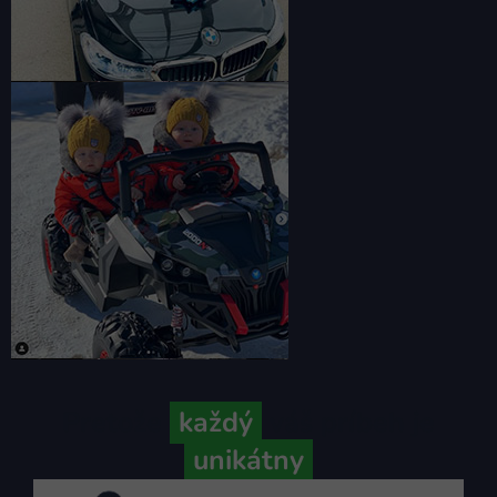
Pretože
každý
váš príbeh je
unikátny