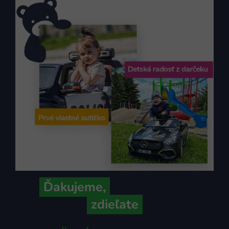
Ďakujeme,
že ich s nami
zdieľate