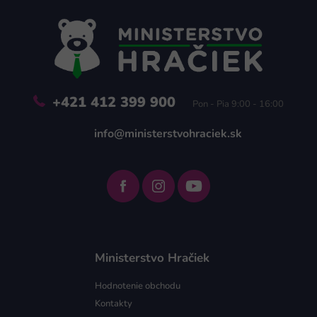
p
ä
t
i
e
+421 412 399 900
Pon - Pia 9:00 - 16:00
info@ministerstvohraciek.sk
Ministerstvo Hračiek
Hodnotenie obchodu
Kontakty