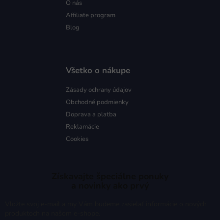
O nás
Affiliate program
Blog
Všetko o nákupe
Zásady ochrany údajov
Obchodné podmienky
Doprava a platba
Reklamácie
Cookies
Získavajte špeciálne ponuky
a novinky ako prvý
Vložte svoj e-mail a my Vám budeme zasielať informácie o nových
produktoch na našom e-shope.