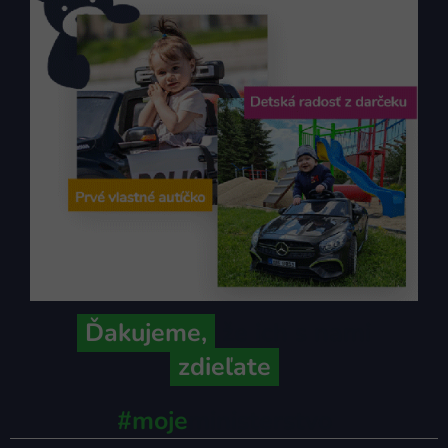
Ďakujeme,
že ich s nami
zdieľate
#moje
ministerstvo