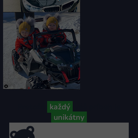
Pretože
každý
váš príbeh je
unikátny