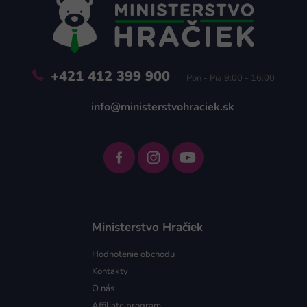
t
i
e
+421 412 399 900
Pon - Pia 9:00 - 16:00
info@ministerstvohraciek.sk
Ministerstvo Hračiek
Hodnotenie obchodu
Kontakty
O nás
Affiliate program