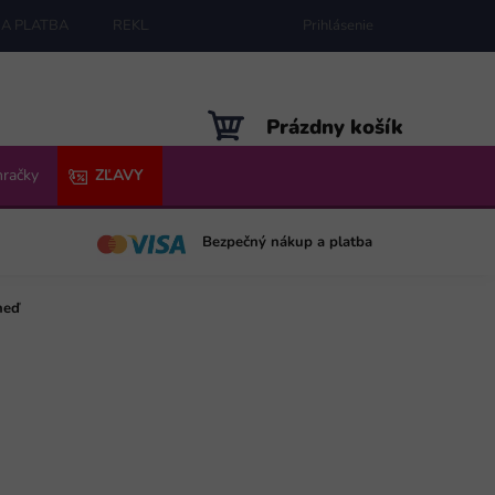
A PLATBA
REKLAMÁCIE
MAPA SERVERU
Prihlásenie
NÁKUPNÝ
Prázdny košík
KOŠÍK
hračky
ZĽAVY
Bezpečný nákup a platba
neď