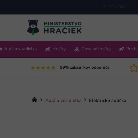
Prejsť
BLOGUJEME
na
obsah
+421 220 512 321
Autá a vozidielka
Hračky
Drevené hračky
Pre b
Pon-Pia 9:00-15:00
99% zákazníkov odporúča
Domov
Autá a vozidielka
Elektrické autíčka