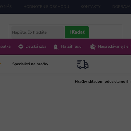
O NÁS
HODNOTENIE OBCHODU
KONTAKTY
DOPRAVA 
Hľadať
ábätká
Detská izba
Na záhradu
Najpredávanejšie 
Špecialisti na hračky
Hračky skladom odosielame ih