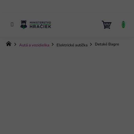
Prejsť
na
obsah
NÁKUP
KOŠÍK
Domov
Detské Bagre
Autá a vozidielka
Elektrické autíčka