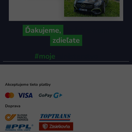
Ďakujeme,
že ich s nami
zdieľate
#moje
ministerstvo
Akceptujeme tieto platby
Doprava