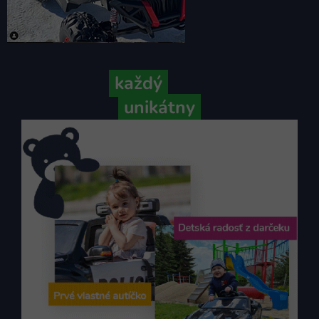
Pretože
každý
váš príbeh je
unikátny