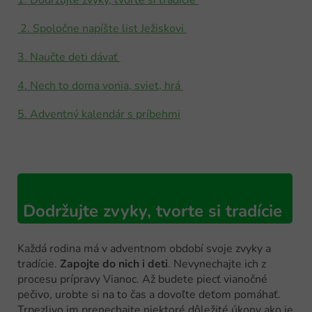
1. Dodržujte zvyky, tvorte si tradície
2. Spoločne napíšte list Ježiskovi
3. Naučte deti dávať
4. Nech to doma vonia, sviet, hrá
5. Adventný kalendár s príbehmi
Dodržujte zvyky, tvorte si tradície
Každá rodina má v adventnom období svoje zvyky a
tradície.
Zapojte do nich i deti
. Nevynechajte ich z
procesu prípravy Vianoc. Až budete piecť vianočné
pečivo, urobte si na to čas a dovoľte deťom pomáhať.
Trpezlivo im prenechajte niektoré dôležité úkony ako je