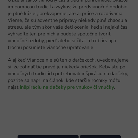
Užite si takto vianočný čas s deťmi pohromade. Ukážte
im pomocou tradícií a zvykov, že predvianočné obdobie
je plné kúziel, prekvapenie, ale aj práce a rozdávania.
Vieme, že sú adventné prípravy niekedy plné chaosu a
stresu, ale tým skôr vaše deti ocenia, keď si nejaká čas
vyhradíte len pre nich a budete spoločne tvoriť
vianočné ozdoby, piecť alebo si čítať a trebárs aj o
trochu posuniete vianočné upratovanie.
A aj keď Vianoce nie sú len o darčekoch, uvedomujeme
si, že zohnať tie pravé je niekedy oriešok. Keby ste po
vianočných tradíciách potrebovali inšpiráciu na darčeky,
pozrite sa napr. na článok, kde staršie ročníky môžu
nájsť
inšpiráciu na dačeky pre vnukov či vnučky
.