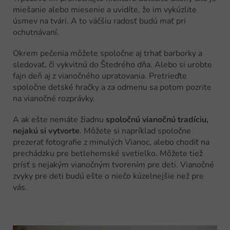
miešanie alebo miesenie a uvidíte, že im vykúzlite
úsmev na tvári. A to väčšiu radosť budú mať pri
ochutnávaní.
Okrem pečenia môžete spoločne aj trhať barborky a
sledovať, či vykvitnú do Štedrého dňa. Alebo si urobte
fajn deň aj z vianočného upratovania. Pretrieďte
spoločne detské hračky a za odmenu sa potom pozrite
na vianočné rozprávky.
A ak ešte nemáte žiadnu
spoločnú vianočnú tradíciu,
nejakú si vytvorte
. Môžete si napríklad spoločne
prezerať fotografie z minulých Vianoc, alebo chodiť na
prechádzku pre betlehemské svetielko. Môžete tiež
prísť s nejakým vianočným tvorením pre deti. Vianočné
zvyky pre deti budú ešte o niečo kúzelnejšie než pre
vás.