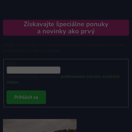
Získavajte špeciálne ponuky
a novinky ako prvý
Vložte svoj e-mail a my Vám budeme zasielať informácie o nových
produktoch na našom e-shope.
Email
Vložením e-mailu súhlasíte s
podmienkami ochrany osobných
údajov
Prihlásiť sa