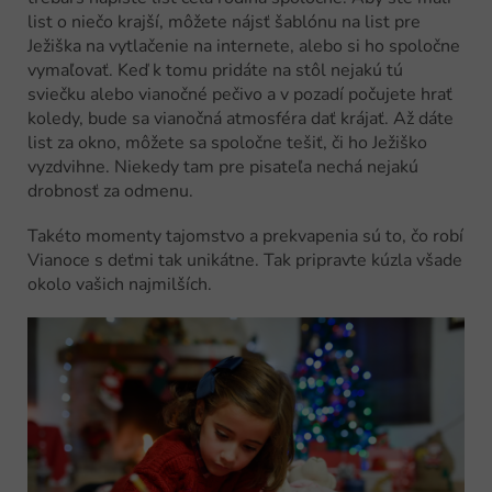
list o niečo krajší, môžete nájsť šablónu na list pre
Ježiška na vytlačenie na internete, alebo si ho spoločne
vymaľovať. Keď k tomu pridáte na stôl nejakú tú
sviečku alebo vianočné pečivo a v pozadí počujete hrať
koledy, bude sa vianočná atmosféra dať krájať. Až dáte
list za okno, môžete sa spoločne tešiť, či ho Ježiško
vyzdvihne. Niekedy tam pre pisateľa nechá nejakú
drobnosť za odmenu.
Takéto momenty tajomstvo a prekvapenia sú to, čo robí
Vianoce s deťmi tak unikátne. Tak pripravte kúzla všade
okolo vašich najmilších.