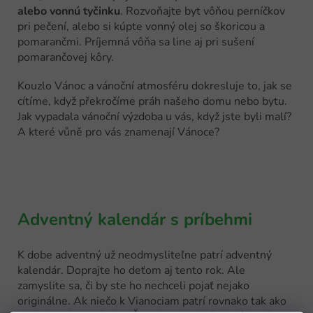
alebo vonnú tyčinku
. Rozvoňajte byt vôňou perníčkov
pri pečení, alebo si kúpte vonný olej so škoricou a
pomarančmi. Príjemná vôňa sa line aj pri sušení
pomarančovej kôry.
Kouzlo Vánoc a vánoční atmosféru dokresluje to, jak se
cítíme, když překročíme práh našeho domu nebo bytu.
Jak vypadala vánoční výzdoba u vás, když jste byli malí?
A které vůně pro vás znamenají Vánoce?
Adventný kalendár s príbehmi
K dobe adventný už neodmysliteľne patrí adventný
kalendár. Doprajte ho deťom aj tento rok. Ale
zamyslite sa, či by ste ho nechceli pojať nejako
originálne. Ak niečo k Vianociam patrí rovnako tak ako