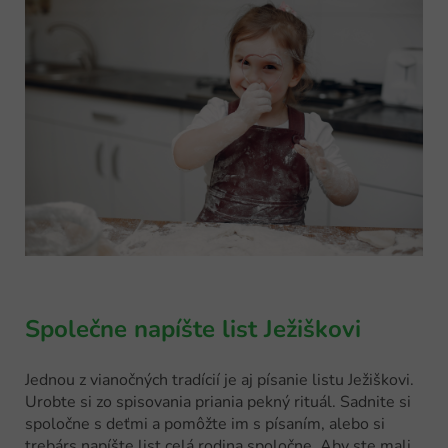
Společne napíšte list Ježiškovi
Jednou z vianočných tradícií je aj písanie listu Ježiškovi.
Urobte si zo spisovania priania pekný rituál. Sadnite si
spoločne s deťmi a pomôžte im s písaním, alebo si
trebárs napíšte list celá rodina spoločne. Aby ste mali