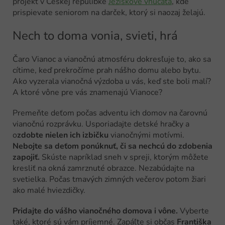
projekt v Českej repulibke
Ježiškove vnúčatá
, kde
prispievate seniorom na darček, ktorý si naozaj želajú.
Nech to doma vonia, svieti, hrá
Čaro Vianoc a vianočnú atmosféru dokresľuje to, ako sa
cítime, keď prekročíme prah nášho domu alebo bytu.
Ako vyzerala vianočná výzdoba u vás, keď ste boli malí?
A ktoré vône pre vás znamenajú Vianoce?
Premeňte deťom počas adventu ich domov na čarovnú
vianočnú rozprávku. Usporiadajte detské hračky a
o
zdobte nielen ich izbičku
vianočnými motívmi.
Nebojte sa deťom ponúknuť, či sa nechcú do zdobenia
zapojiť.
Skúste napríklad sneh v spreji, ktorým môžete
kresliť na okná zamrznuté obrazce. Nezabúdajte na
svetielka. Počas tmavých zimných večerov potom žiari
ako malé hviezdičky.
Pridajte do vášho vianočného domova i vône.
Vyberte
také, ktoré sú vám príjemné. Zapáľte si občas
Františka