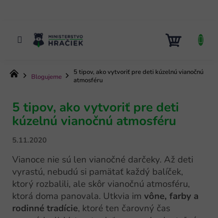
Prejsť
na
obsah
NÁKUP
KOŠÍK
5 tipov, ako vytvoriť pre deti kúzelnú vianočnú
Domov
Blogujeme
atmosféru
5 tipov, ako vytvoriť pre deti
kúzelnú vianočnú atmosféru
5.11.2020
Vianoce nie sú len vianočné darčeky. Až deti
vyrastú, nebudú si pamätať každý balíček,
ktorý rozbalili, ale skôr vianočnú atmosféru,
ktorá doma panovala. Utkvia im
vône, farby a
rodinné tradície
, ktoré ten čarovný čas