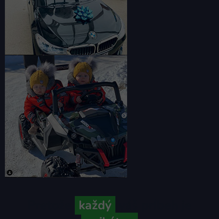
Pretože
každý
váš príbeh je