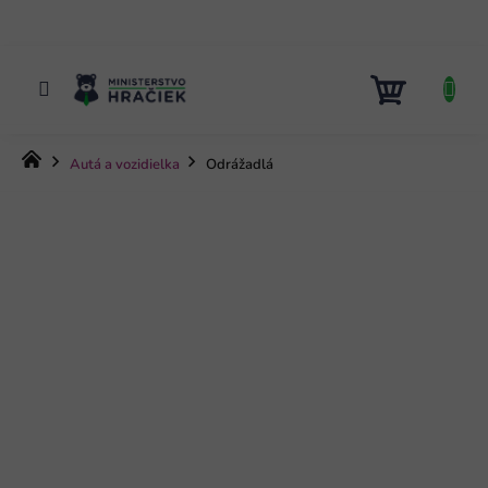
Prejsť
na
obsah
NÁKUP
KOŠÍK
Domov
Autá a vozidielka
Odrážadlá