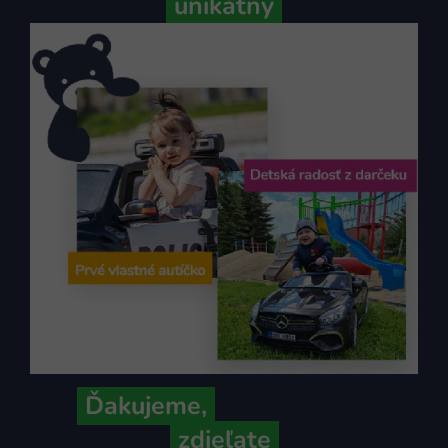
unikátny
Ďakujeme,
že ich s nami
zdieľate