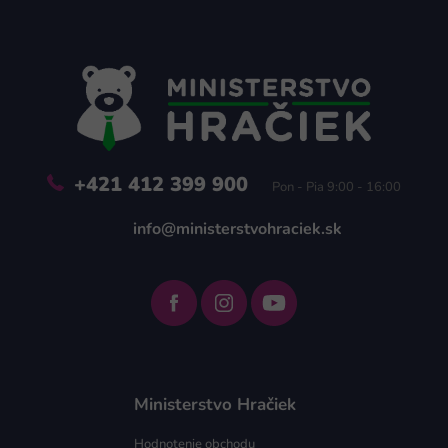
Z
á
p
ä
t
i
e
+421 412 399 900
Pon - Pia 9:00 - 16:00
info@ministerstvohraciek.sk
Ministerstvo Hračiek
Hodnotenie obchodu