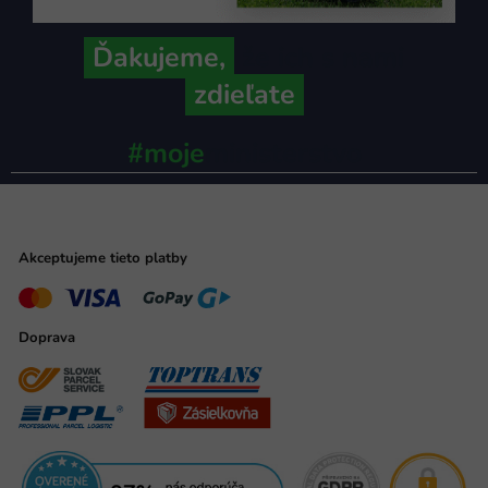
Ďakujeme,
že ich s nami
zdieľate
#moje
ministerstvo
Akceptujeme tieto platby
Doprava