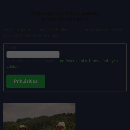
Získavajte špeciálne ponuky
a novinky ako prvý
Vložte svoj e-mail a my Vám budeme zasielať informácie o nových
produktoch na našom e-shope.
Email
Vložením e-mailu súhlasíte s
podmienkami ochrany osobných
údajov
Prihlásiť sa