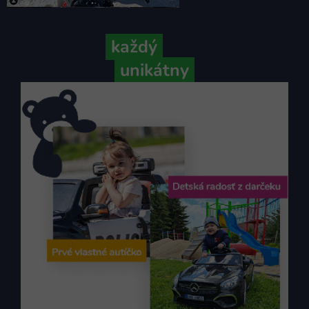
Pretože
každý
váš príbeh je
unikátny