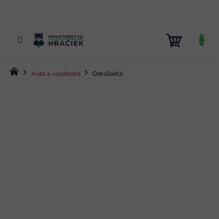
Prejsť
na
obsah
NÁKUP
KOŠÍK
Domov
Autá a vozidielka
Odrážadlá