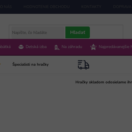
O NÁS
HODNOTENIE OBCHODU
KONTAKTY
DOPRAVA 
Hľadať
ábätká
Detská izba
Na záhradu
Najpredávanejšie 
Špecialisti na hračky
Hračky skladom odosielame ih