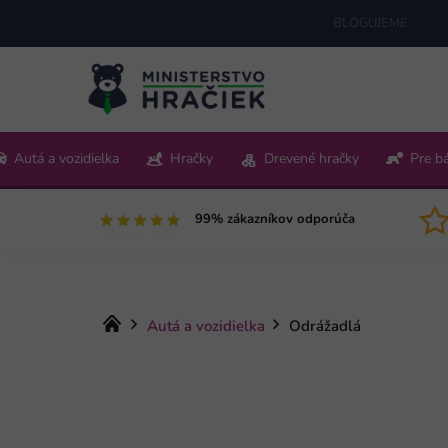
Prejsť
BLOGUJEME
na
obsah
+421 220 512 321
Autá a vozidielka
Hračky
Drevené hračky
Pre b
Pon-Pia 9:00-15:00
99% zákazníkov odporúča
Domov
Autá a vozidielka
Odrážadlá