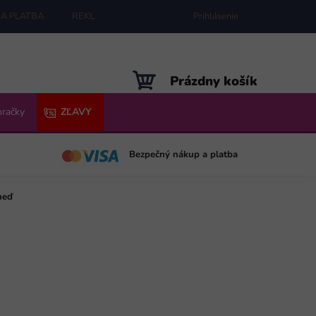
A PLATBA
REKLAMÁCIE
MAPA SERVERU
Prihlásenie
NÁKUPNÝ
Prázdny košík
KOŠÍK
hračky
ZĽAVY
Bezpečný nákup a platba
neď