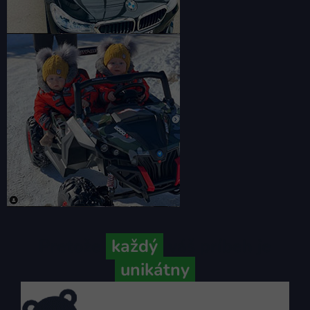
Pretože
každý
váš príbeh je
unikátny