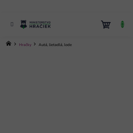
Prejsť
na
obsah
NÁKUP
KOŠÍK
Domov
Hračky
Autá, lietadlá, lode