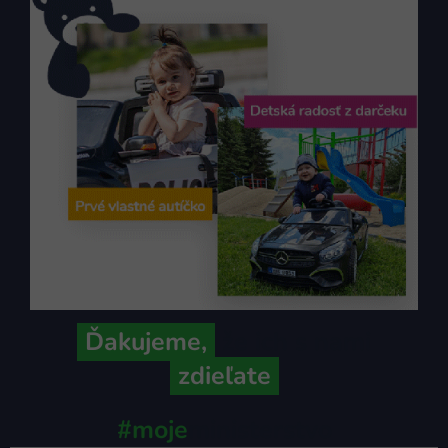
Ďakujeme,
že ich s nami
zdieľate
#moje
ministerstvo