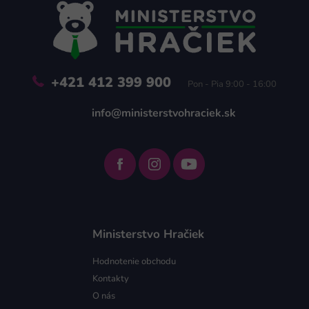
ä
t
i
e
+421 412 399 900
Pon - Pia 9:00 - 16:00
info@ministerstvohraciek.sk
Ministerstvo Hračiek
Hodnotenie obchodu
Kontakty
O nás