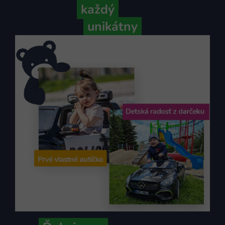
Pretože
každý
váš príbeh je
unikátny