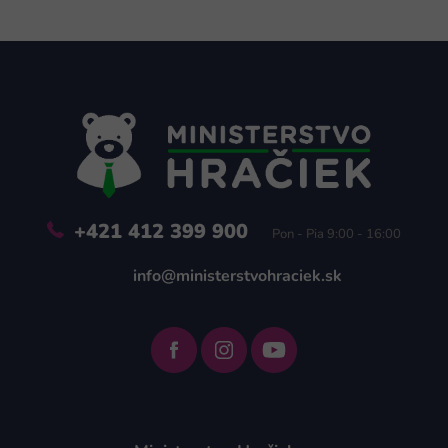
Z
á
p
ä
t
i
e
+421 412 399 900
Pon - Pia 9:00 - 16:00
info@ministerstvohraciek.sk