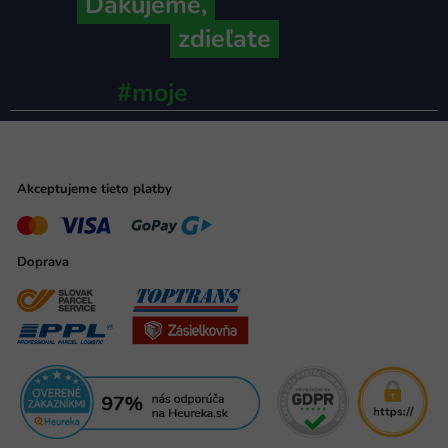
Ďakujeme,
že ich s nami
zdieľate
#moje
ministerstvo
Akceptujeme tieto platby
Doprava