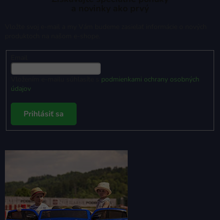
a novinky ako prvý
Vložte svoj e-mail a my Vám budeme zasielať informácie o nových
produktoch na našom e-shope.
Email
Vložením e-mailu súhlasíte s
podmienkami ochrany osobných
údajov
Prihlásiť sa