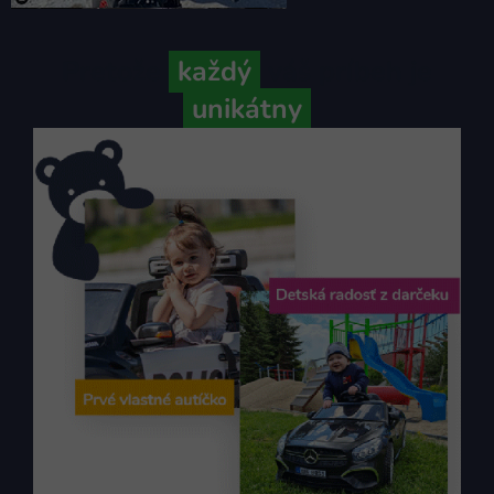
Pretože
každý
váš príbeh je
unikátny