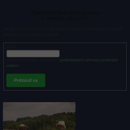
Získavajte špeciálne ponuky
a novinky ako prvý
Vložte svoj e-mail a my Vám budeme zasielať informácie o nových
produktoch na našom e-shope.
Email
Vložením e-mailu súhlasíte s
podmienkami ochrany osobných
údajov
Prihlásiť sa