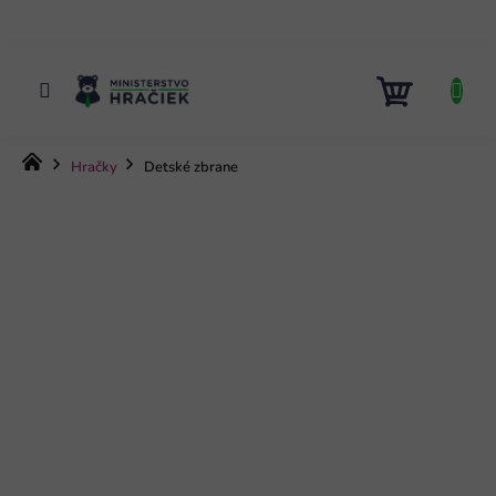
Prejsť
na
obsah
NÁKUP
KOŠÍK
Domov
Hračky
Detské zbrane