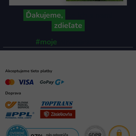
Ďakujeme,
že ich s nami
zdieľate
#moje
ministerstvo
Akceptujeme tieto platby
Doprava