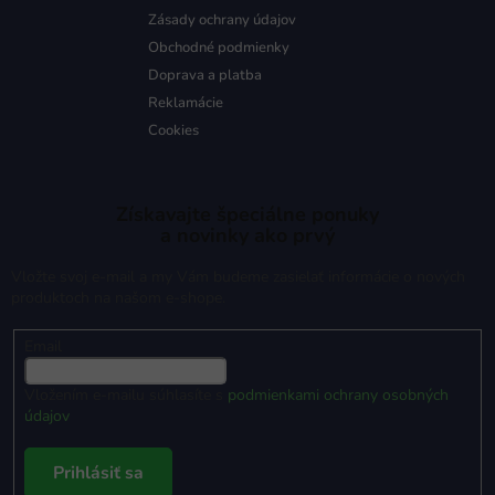
Zásady ochrany údajov
Obchodné podmienky
Doprava a platba
Reklamácie
Cookies
Získavajte špeciálne ponuky
a novinky ako prvý
Vložte svoj e-mail a my Vám budeme zasielať informácie o nových
produktoch na našom e-shope.
Email
Vložením e-mailu súhlasíte s
podmienkami ochrany osobných
údajov
Prihlásiť sa