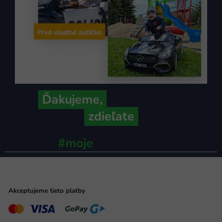
Ďakujeme,
že ich s nami
zdieľate
#moje
ministerstvo
Akceptujeme tieto platby