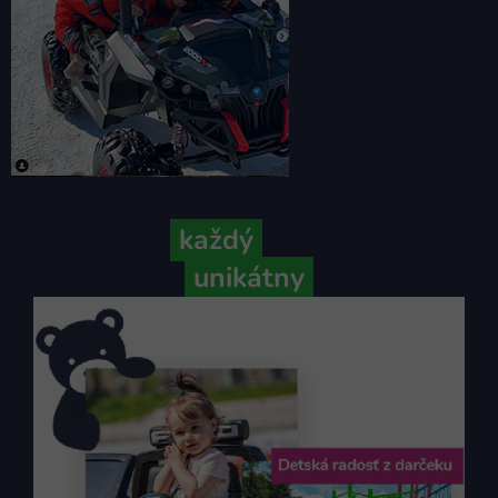
Pretože
každý
váš príbeh je
unikátny