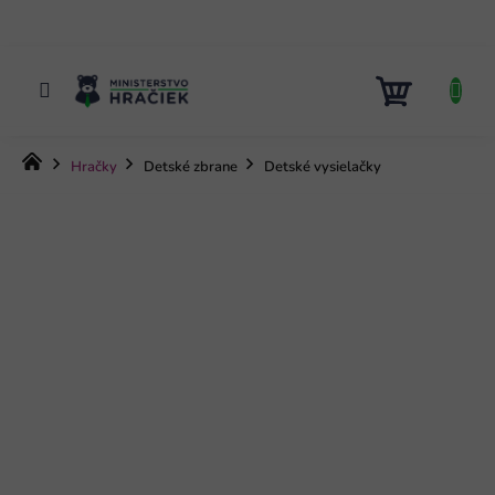
Prejsť
na
obsah
NÁKUP
KOŠÍK
Domov
Hračky
Detské zbrane
Detské vysielačky