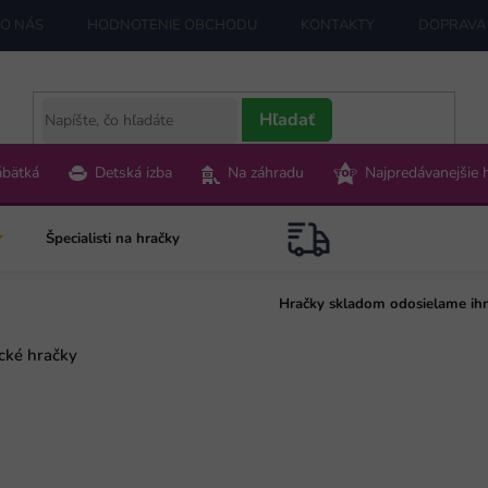
O NÁS
HODNOTENIE OBCHODU
KONTAKTY
DOPRAVA 
Hľadať
ábätká
Detská izba
Na záhradu
Najpredávanejšie 
Špecialisti na hračky
Hračky skladom odosielame ih
cké hračky