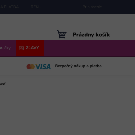
A PLATBA
REKLAMÁCIE
MAPA SERVERU
Prihlásenie
NÁKUPNÝ
Prázdny košík
KOŠÍK
hračky
ZĽAVY
Bezpečný nákup a platba
neď