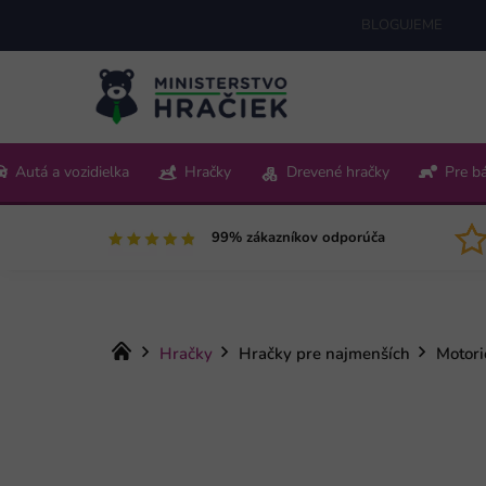
Prejsť
BLOGUJEME
na
obsah
+421 220 512 321
Autá a vozidielka
Hračky
Drevené hračky
Pre b
Pon-Pia 9:00-15:00
99% zákazníkov odporúča
Domov
Hračky
Hračky pre najmenších
Motori