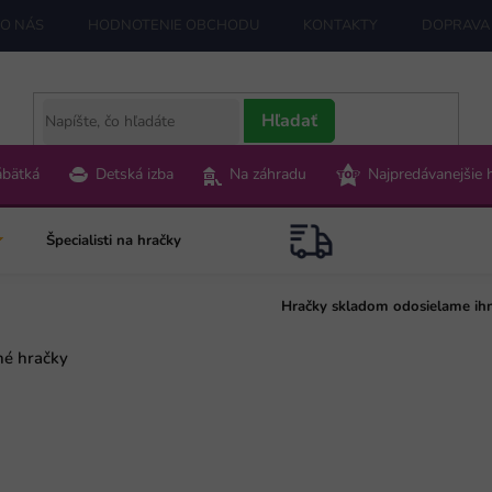
O NÁS
HODNOTENIE OBCHODU
KONTAKTY
DOPRAVA 
Hľadať
ábätká
Detská izba
Na záhradu
Najpredávanejšie 
Špecialisti na hračky
Hračky skladom odosielame ih
né hračky