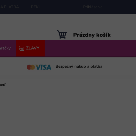
A PLATBA
REKLAMÁCIE
MAPA SERVERU
Prihlásenie
NÁKUPNÝ
Prázdny košík
KOŠÍK
hračky
ZĽAVY
Bezpečný nákup a platba
neď