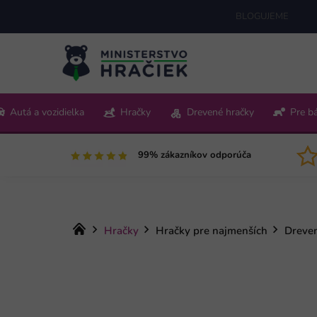
Prejsť
BLOGUJEME
na
obsah
+421 220 512 321
Autá a vozidielka
Hračky
Drevené hračky
Pre b
Pon-Pia 9:00-15:00
99% zákazníkov odporúča
Domov
Hračky
Hračky pre najmenších
Dreve