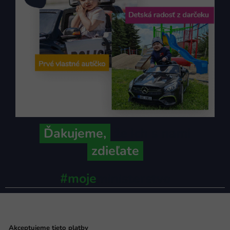
Ďakujeme,
že ich s nami
zdieľate
#moje
ministerstvo
Akceptujeme tieto platby