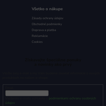
Všetko o nákupe
Zásady ochrany údajov
Obchodné podmienky
Doprava a platba
Reklamácie
Cookies
Získavajte špeciálne ponuky
a novinky ako prvý
Vložte svoj e-mail a my Vám budeme zasielať informácie o nových
produktoch na našom e-shope.
Email
Vložením e-mailu súhlasíte s
podmienkami ochrany osobných
údajov