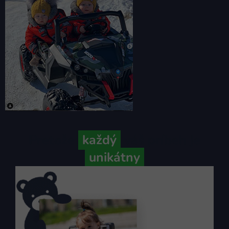
Pretože
každý
váš príbeh je
unikátny