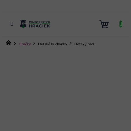
Prejsť
na
obsah
NÁKUP
KOŠÍK
Domov
Hračky
Detské kuchynky
Detský riad