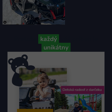
Pretože
každý
váš príbeh je
unikátny