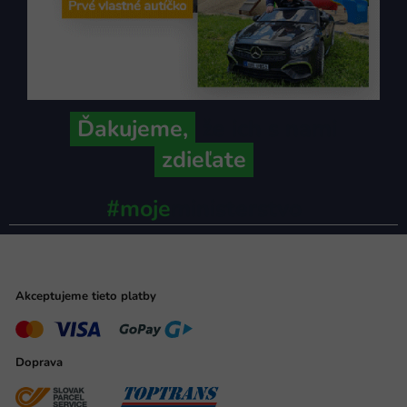
Ďakujeme,
že ich s nami
zdieľate
#moje
ministerstvo
Akceptujeme tieto platby
Doprava