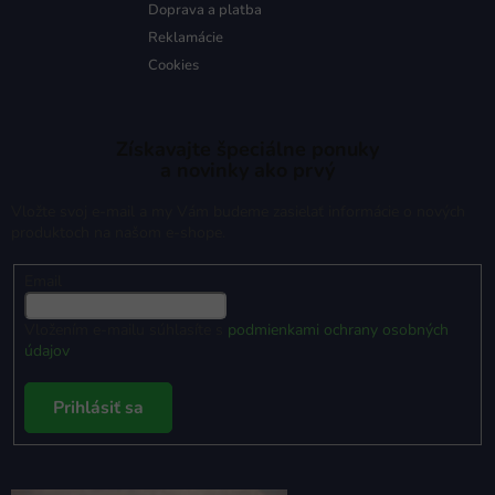
Doprava a platba
Reklamácie
Cookies
Získavajte špeciálne ponuky
a novinky ako prvý
Vložte svoj e-mail a my Vám budeme zasielať informácie o nových
produktoch na našom e-shope.
Email
Vložením e-mailu súhlasíte s
podmienkami ochrany osobných
údajov
Prihlásiť sa