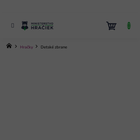
Prejsť
na
obsah
NÁKUP
KOŠÍK
Domov
Hračky
Detské zbrane