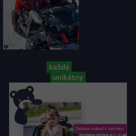
Pretože
každý
váš príbeh je
unikátny