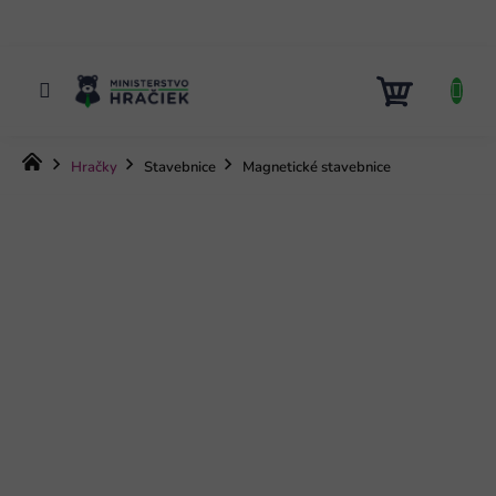
Prejsť
na
obsah
NÁKUP
KOŠÍK
Domov
Hračky
Stavebnice
Magnetické stavebnice