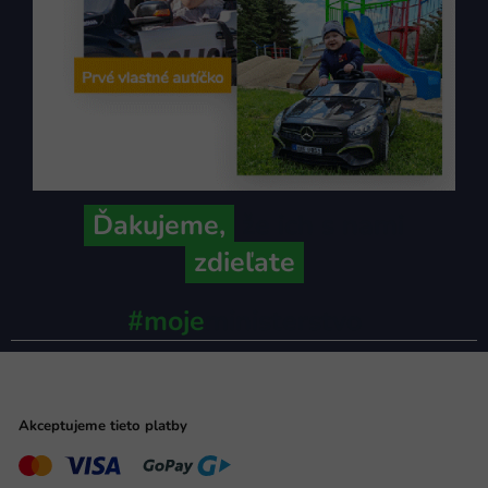
Ďakujeme,
že ich s nami
zdieľate
#moje
ministerstvo
Akceptujeme tieto platby