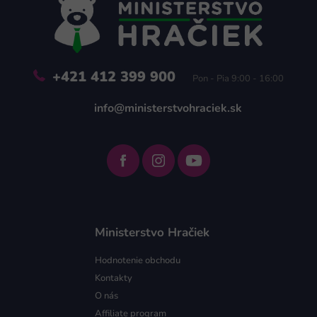
t
i
e
+421 412 399 900
Pon - Pia 9:00 - 16:00
info@ministerstvohraciek.sk
Ministerstvo Hračiek
Hodnotenie obchodu
Kontakty
O nás
Affiliate program