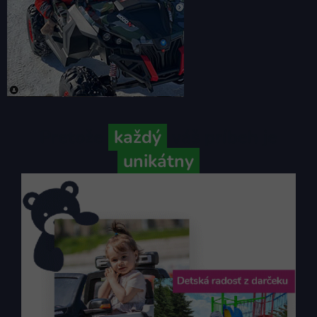
Pretože
každý
váš príbeh je
unikátny