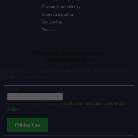
Obchodné podmienky
Doprava a platba
Reklamácie
Cookies
Získavajte špeciálne ponuky
a novinky ako prvý
Vložte svoj e-mail a my Vám budeme zasielať informácie o nových
produktoch na našom e-shope.
Email
Vložením e-mailu súhlasíte s
podmienkami ochrany osobných
údajov
Prihlásiť sa