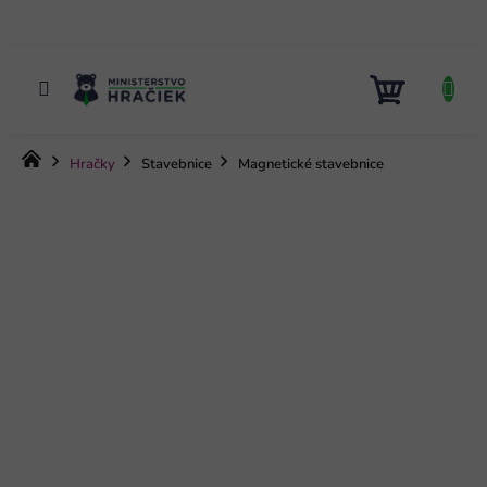
Prejsť
na
obsah
NÁKUP
KOŠÍK
Domov
Hračky
Stavebnice
Magnetické stavebnice