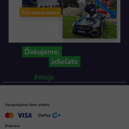
Ďakujeme,
že ich s nami
zdieľate
#moje
ministerstvo
Akceptujeme tieto platby
Doprava