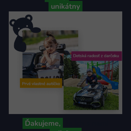
unikátny
Ďakujeme,
že ich s nami