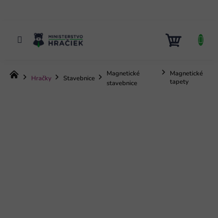
Prejsť
na
obsah
NÁKUP
KOŠÍK
Magnetické
Magnetické
Domov
Hračky
Stavebnice
tapety
stavebnice