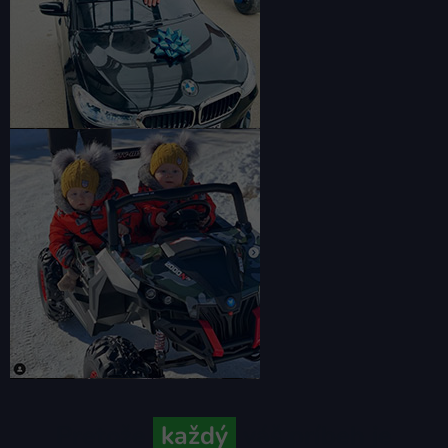
Pretože
každý
váš príbeh je