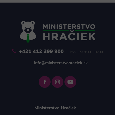
Z
á
p
ä
t
i
e
+421 412 399 900
Pon - Pia 9:00 - 16:00
info@ministerstvohraciek.sk
Ministerstvo Hračiek