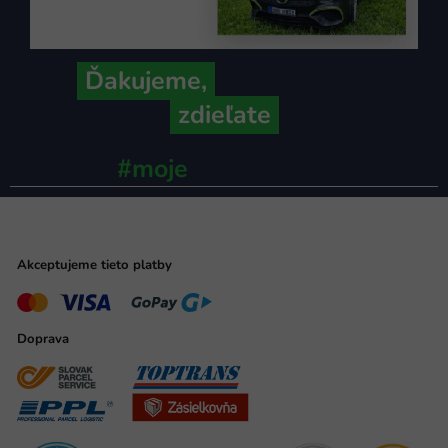
Ďakujeme,
že ich s nami
zdieľate
#moje
ministerstvo
Akceptujeme tieto platby
Doprava