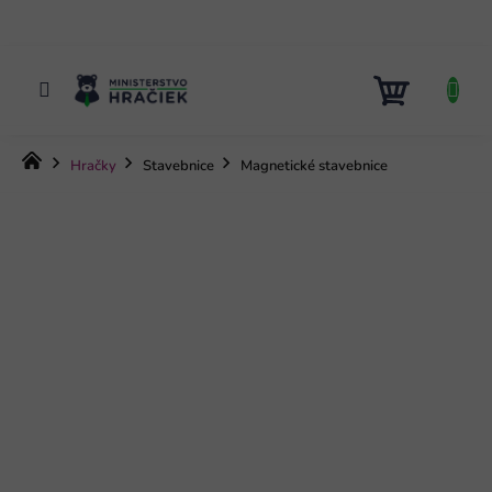
Prejsť
na
obsah
NÁKUP
KOŠÍK
Domov
Hračky
Stavebnice
Magnetické stavebnice