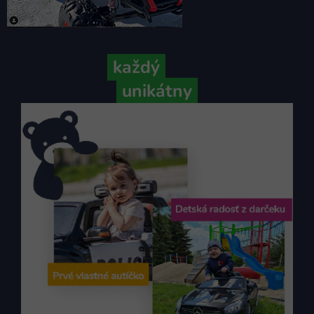
Pretože
každý
váš príbeh je
unikátny