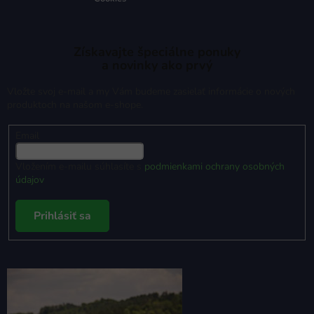
Získavajte špeciálne ponuky
a novinky ako prvý
Vložte svoj e-mail a my Vám budeme zasielať informácie o nových
produktoch na našom e-shope.
Email
Vložením e-mailu súhlasíte s
podmienkami ochrany osobných
údajov
Prihlásiť sa