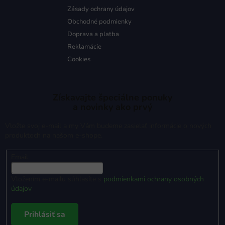
Zásady ochrany údajov
Obchodné podmienky
Doprava a platba
Reklamácie
Cookies
Získavajte špeciálne ponuky
a novinky ako prvý
Vložte svoj e-mail a my Vám budeme zasielať informácie o nových
produktoch na našom e-shope.
Email
Vložením e-mailu súhlasíte s
podmienkami ochrany osobných
údajov
Prihlásiť sa