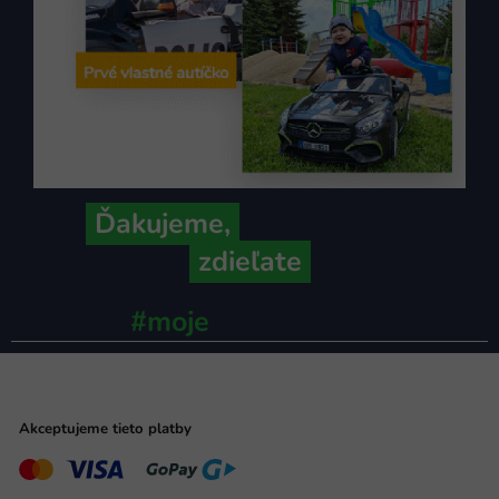
Ďakujeme,
že ich s nami
zdieľate
#moje
ministerstvo
Akceptujeme tieto platby