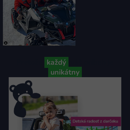
Pretože
každý
váš príbeh je
unikátny