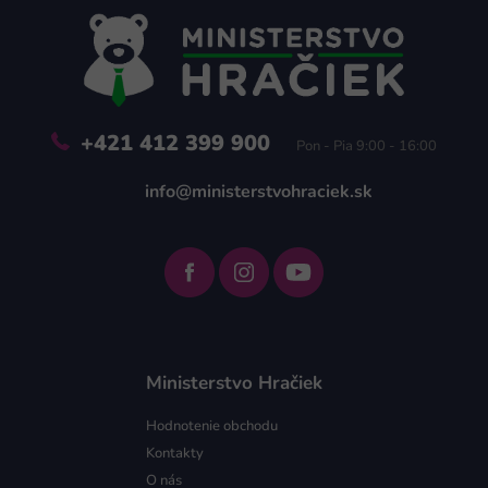
ä
t
i
e
+421 412 399 900
Pon - Pia 9:00 - 16:00
info@ministerstvohraciek.sk
Ministerstvo Hračiek
Hodnotenie obchodu
Kontakty
O nás