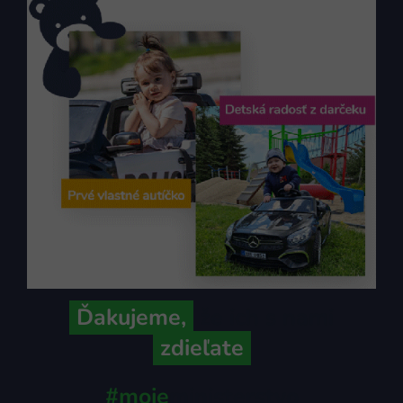
Ďakujeme,
že ich s nami
zdieľate
#moje
ministerstvo