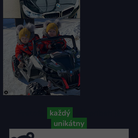
Pretože
každý
váš príbeh je
unikátny