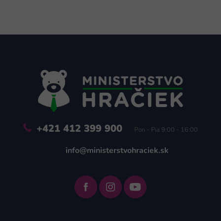
Z
á
p
ä
t
i
e
+421 412 399 900
Pon - Pia 9:00 - 16:00
info@ministerstvohraciek.sk