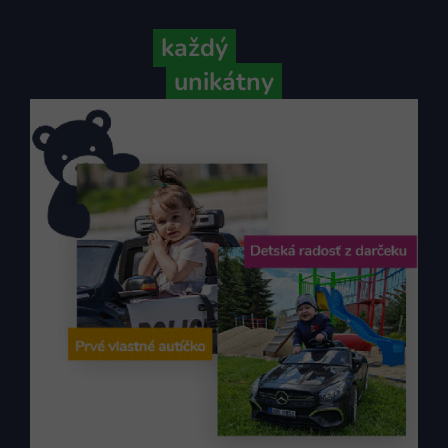
Pretože
každý
váš príbeh je
unikátny