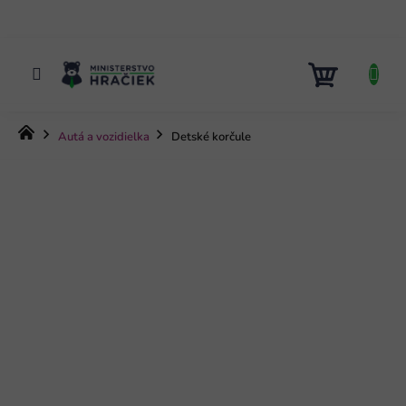
Prejsť
na
obsah
NÁKUP
KOŠÍK
Domov
Autá a vozidielka
Detské korčule