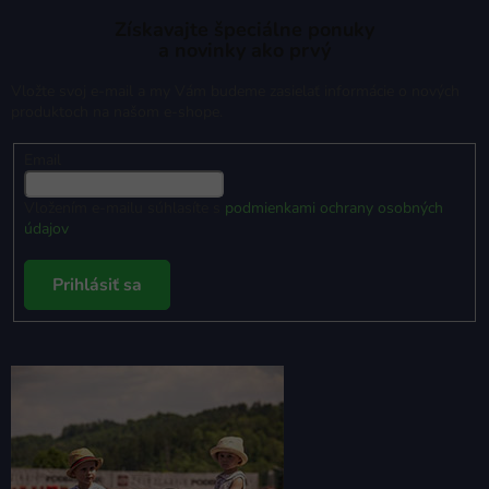
Získavajte špeciálne ponuky
a novinky ako prvý
Vložte svoj e-mail a my Vám budeme zasielať informácie o nových
produktoch na našom e-shope.
Email
Vložením e-mailu súhlasíte s
podmienkami ochrany osobných
údajov
Prihlásiť sa