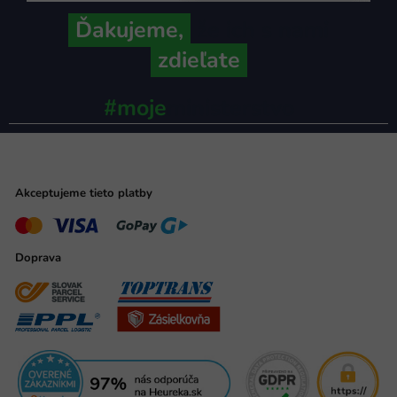
Ďakujeme,
že ich s nami
zdieľate
#moje
ministerstvo
Akceptujeme tieto platby
Doprava