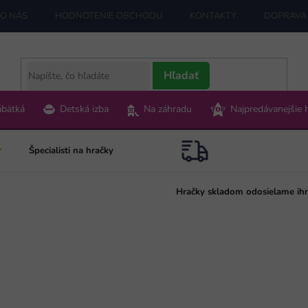
O NÁS
HODNOTENIE OBCHODU
KONTAKTY
DOPRAVA 
Hľadať
ábätká
Detská izba
Na záhradu
Najpredávanejšie 
Špecialisti na hračky
Hračky skladom odosielame ih