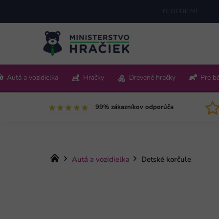
Prejsť
BLOGUJEME
na
obsah
+421 220 512 321
Autá a vozidielka
Hračky
Drevené hračky
Pre b
Pon-Pia 9:00-15:00
99% zákazníkov odporúča
Domov
Autá a vozidielka
Detské korčule