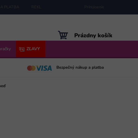
A PLATBA
REKLAMÁCIE
MAPA SERVERU
Prihlásenie
NÁKUPNÝ
Prázdny košík
KOŠÍK
hračky
ZĽAVY
Bezpečný nákup a platba
neď