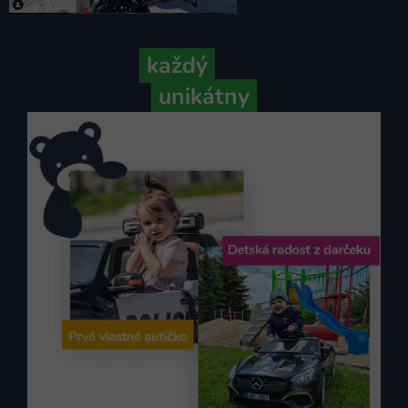
Pretože
každý
váš príbeh je
unikátny