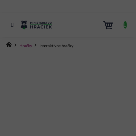
Prejsť
na
obsah
NÁKUP
KOŠÍK
Domov
Hračky
Interaktívne hračky