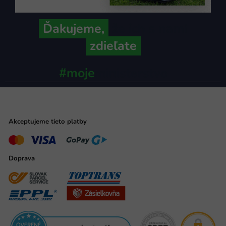
Ďakujeme,
že ich s nami
zdieľate
#moje
ministerstvo
Akceptujeme tieto platby
Doprava