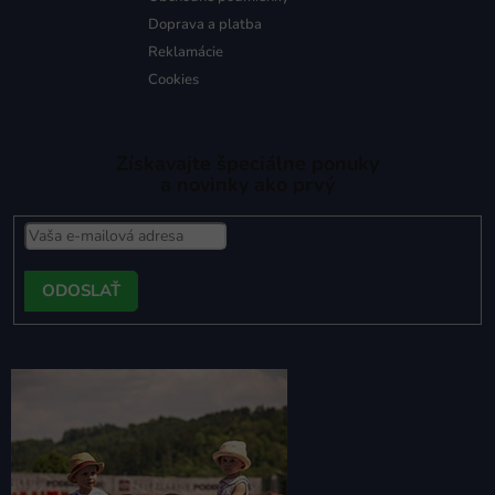
Doprava a platba
Reklamácie
Cookies
Získavajte špeciálne ponuky
a novinky ako prvý
PRIHLÁSIŤ
SA