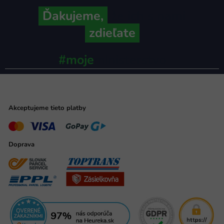
Ďakujeme,
že ich s nami
zdieľate
#moje
ministerstvo
Akceptujeme tieto platby
Doprava