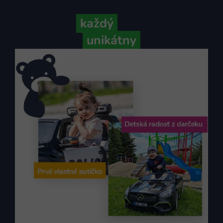
Pretože
každý
váš príbeh je
unikátny