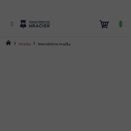
Prejsť
na
obsah
NÁKUP
KOŠÍK
Domov
Hračky
Interaktívne hračky