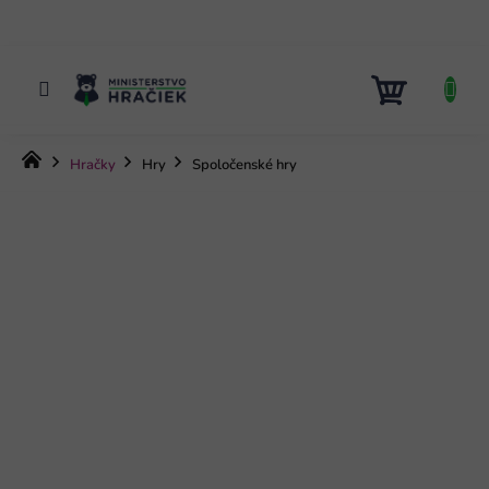
Prejsť
na
obsah
NÁKUP
KOŠÍK
Domov
Hračky
Hry
Spoločenské hry