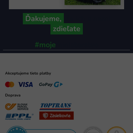
Ďakujeme,
že ich s nami
zdieľate
#moje
ministerstvo
Akceptujeme tieto platby
Doprava