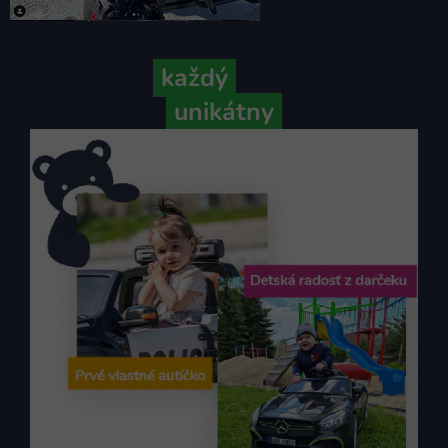
Pretože
každý
váš príbeh je
unikátny