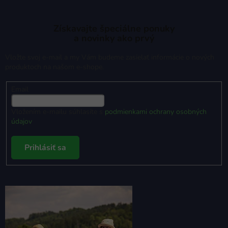
Získavajte špeciálne ponuky
a novinky ako prvý
Vložte svoj e-mail a my Vám budeme zasielať informácie o nových
produktoch na našom e-shope.
Email
Vložením e-mailu súhlasíte s
podmienkami ochrany osobných
údajov
Prihlásiť sa