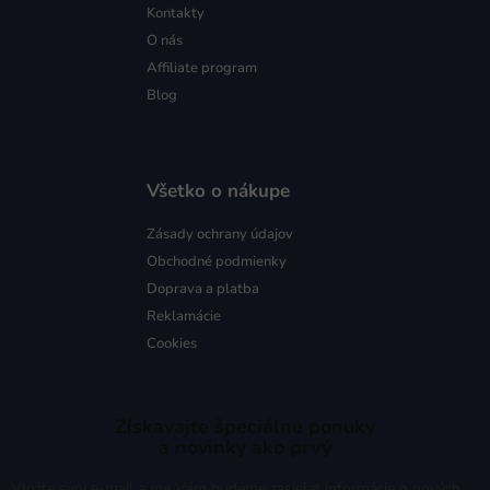
Kontakty
O nás
Affiliate program
Blog
Všetko o nákupe
Zásady ochrany údajov
Obchodné podmienky
Doprava a platba
Reklamácie
Cookies
Získavajte špeciálne ponuky
a novinky ako prvý
Vložte svoj e-mail a my Vám budeme zasielať informácie o nových