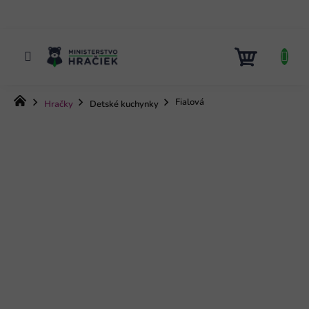
Prejsť
na
obsah
NÁKUP
KOŠÍK
Domov
Fialová
Hračky
Detské kuchynky