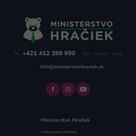
á
p
ä
t
i
e
+421 412 399 900
Pon - Pia 9:00 - 16:00
info@ministerstvohraciek.sk
Ministerstvo Hračiek
Hodnotenie obchodu