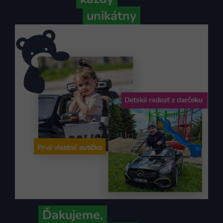
unikátny
Ďakujeme,
že ich s nami