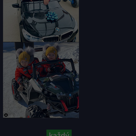
Pretože
každý
váš príbeh je