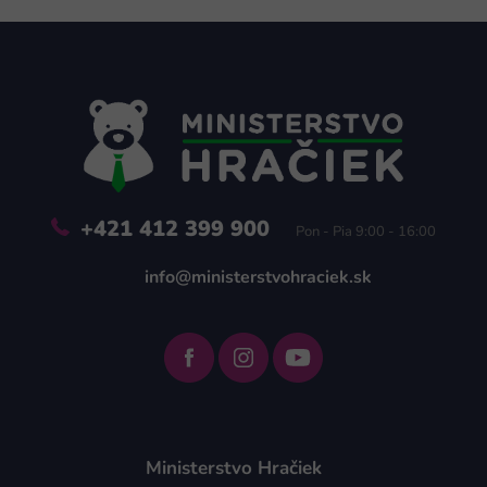
Z
á
p
ä
t
i
e
+421 412 399 900
Pon - Pia 9:00 - 16:00
info@ministerstvohraciek.sk
Ministerstvo Hračiek