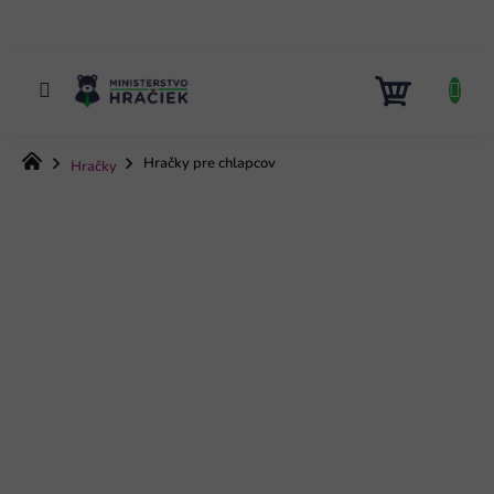
Prejsť
na
obsah
NÁKUP
KOŠÍK
Domov
Hračky pre chlapcov
Hračky