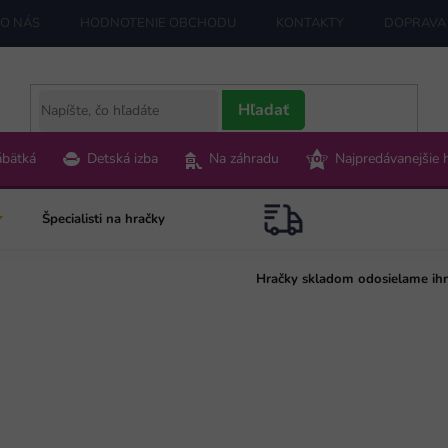
O NÁS
HODNOTENIE OBCHODU
KONTAKTY
DOPRAVA 
Hľadať
ábätká
Detská izba
Na záhradu
Najpredávanejšie 
Špecialisti na hračky
Hračky skladom odosielame ih