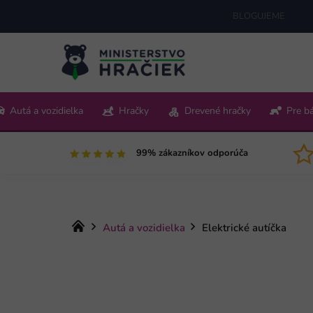
Prejsť
BLOGUJEME
na
obsah
+421 220 512 321
Autá a vozidielka
Hračky
Drevené hračky
Pre b
Pon-Pia 9:00-15:00
99% zákazníkov odporúča
Domov
Autá a vozidielka
Elektrické autíčka