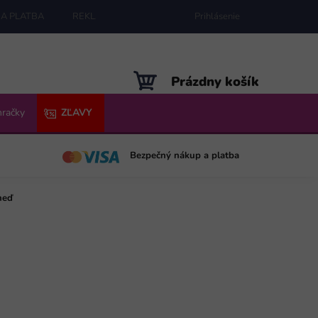
A PLATBA
REKLAMÁCIE
MAPA SERVERU
Prihlásenie
NÁKUPNÝ
Prázdny košík
KOŠÍK
hračky
ZĽAVY
Bezpečný nákup a platba
neď