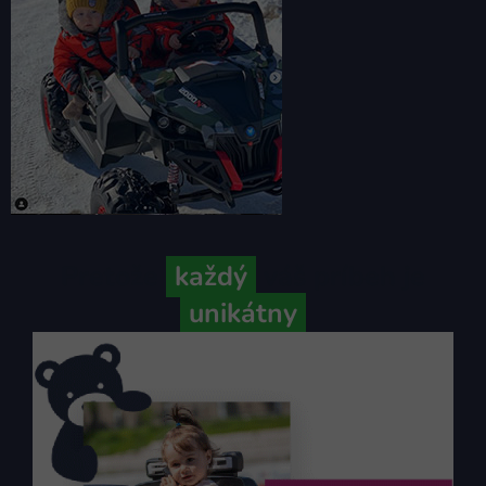
Pretože
každý
váš príbeh je
unikátny