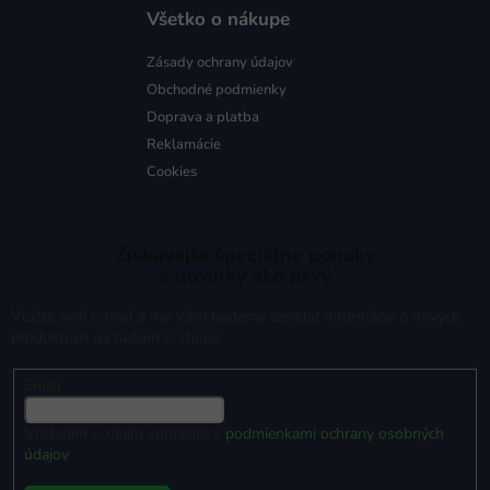
Všetko o nákupe
Zásady ochrany údajov
Obchodné podmienky
Doprava a platba
Reklamácie
Cookies
Získavajte špeciálne ponuky
a novinky ako prvý
Vložte svoj e-mail a my Vám budeme zasielať informácie o nových
produktoch na našom e-shope.
Email
Vložením e-mailu súhlasíte s
podmienkami ochrany osobných
údajov