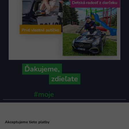
Ďakujeme,
že ich s nami
zdieľate
#moje
ministerstvo
Akceptujeme tieto platby