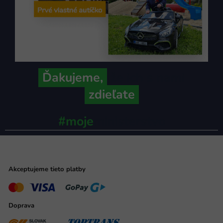
Ďakujeme,
že ich s nami
zdieľate
#moje
ministerstvo
Akceptujeme tieto platby
Doprava