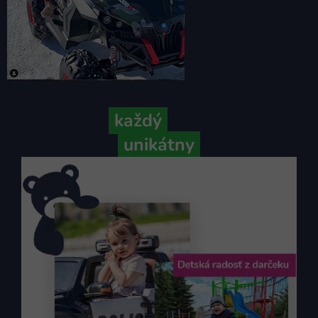
Pretože
každý
váš príbeh je
unikátny