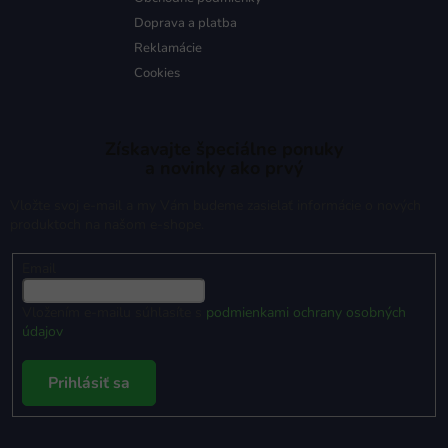
Doprava a platba
Reklamácie
Cookies
Získavajte špeciálne ponuky
a novinky ako prvý
Vložte svoj e-mail a my Vám budeme zasielať informácie o nových
produktoch na našom e-shope.
Email
Vložením e-mailu súhlasíte s
podmienkami ochrany osobných
údajov
Prihlásiť sa