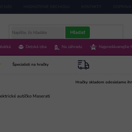
O NÁS
HODNOTENIE OBCHODU
KONTAKTY
DOPRAVA 
Hľadať
ábätká
Detská izba
Na záhradu
Najpredávanejšie 
Špecialisti na hračky
Hračky skladom odosielame ih
ektrické autíčko Maserati