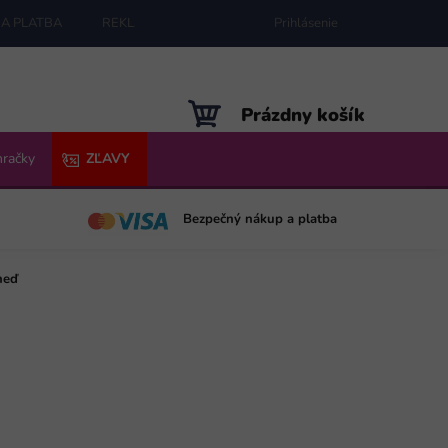
A PLATBA
REKLAMÁCIE
MAPA SERVERU
Prihlásenie
NÁKUPNÝ
Prázdny košík
KOŠÍK
hračky
ZĽAVY
Bezpečný nákup a platba
neď