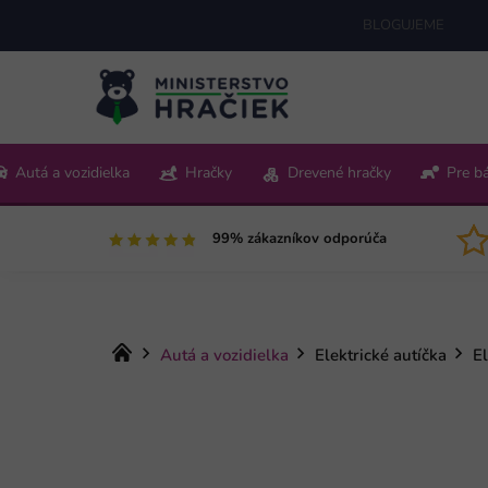
Prejsť
BLOGUJEME
na
obsah
+421 220 512 321
Autá a vozidielka
Hračky
Drevené hračky
Pre b
Pon-Pia 9:00-15:00
99% zákazníkov odporúča
Domov
Autá a vozidielka
Elektrické autíčka
El