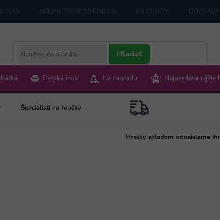
O NÁS
HODNOTENIE OBCHODU
KONTAKTY
DOPRAVA 
Hľadať
ábätká
Detská izba
Na záhradu
Najpredávanejšie 
Špecialisti na hračky
Hračky skladom odosielame ih