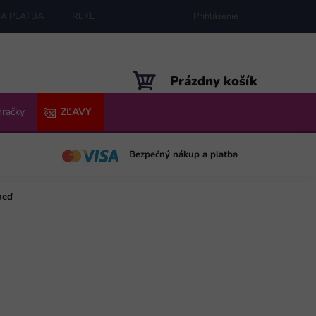
A PLATBA
REKLAMÁCIE
MAPA SERVERU
Prihlásenie
NÁKUPNÝ
Prázdny košík
KOŠÍK
hračky
ZĽAVY
Bezpečný nákup a platba
neď