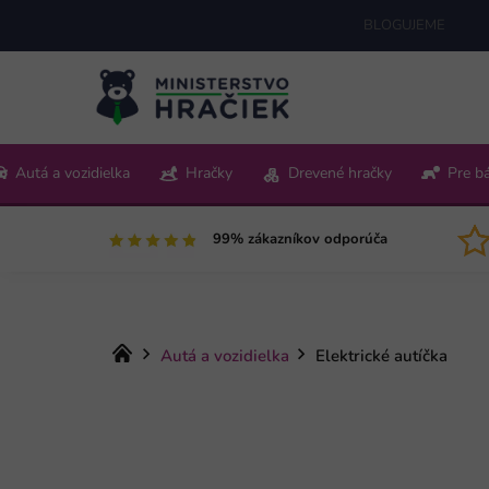
Prejsť
BLOGUJEME
na
obsah
+421 220 512 321
Autá a vozidielka
Hračky
Drevené hračky
Pre b
Pon-Pia 9:00-15:00
99% zákazníkov odporúča
Domov
Autá a vozidielka
Elektrické autíčka