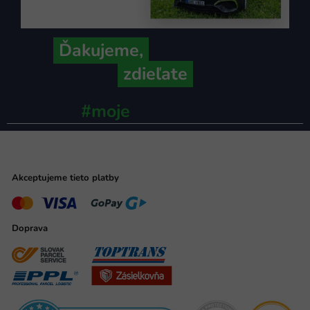
Ďakujeme,
že ich s nami
zdieľate
#moje
ministerstvo
Akceptujeme tieto platby
Doprava