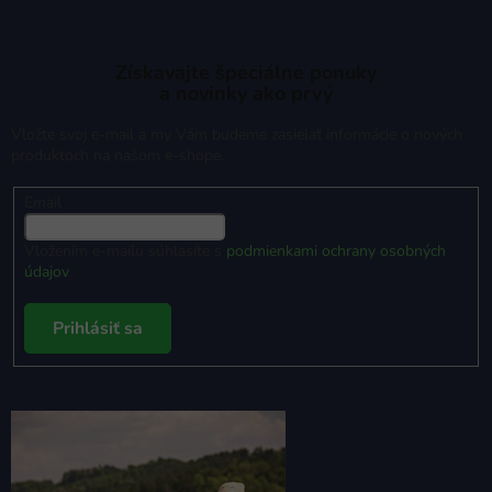
Získavajte špeciálne ponuky
a novinky ako prvý
Vložte svoj e-mail a my Vám budeme zasielať informácie o nových
produktoch na našom e-shope.
Email
Vložením e-mailu súhlasíte s
podmienkami ochrany osobných
údajov
Prihlásiť sa