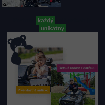
Pretože
každý
váš príbeh je
unikátny