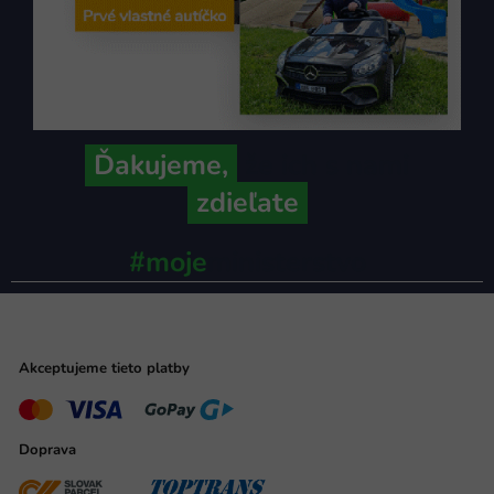
Ďakujeme,
že ich s nami
zdieľate
#moje
ministerstvo
Akceptujeme tieto platby
Doprava