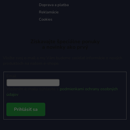
Doprava a platba
Reklamácie
Cookies
Získavajte špeciálne ponuky
a novinky ako prvý
Vložte svoj e-mail a my Vám budeme zasielať informácie o nových
produktoch na našom e-shope.
Email
Vložením e-mailu súhlasíte s
podmienkami ochrany osobných
údajov
Prihlásiť sa