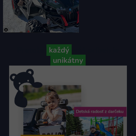
Pretože
každý
váš príbeh je
unikátny