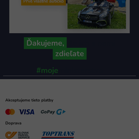
Ďakujeme,
že ich s nami
zdieľate
#moje
ministerstvo
Akceptujeme tieto platby
Doprava