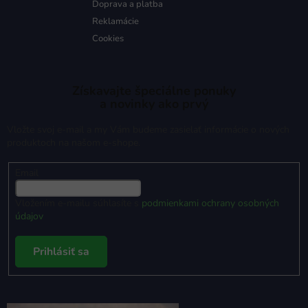
Doprava a platba
Reklamácie
Cookies
Získavajte špeciálne ponuky
a novinky ako prvý
Vložte svoj e-mail a my Vám budeme zasielať informácie o nových
produktoch na našom e-shope.
Email
Vložením e-mailu súhlasíte s
podmienkami ochrany osobných
údajov
Prihlásiť sa