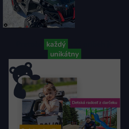
Pretože
každý
váš príbeh je
unikátny