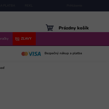
A PLATBA
REKLAMÁCIE
MAPA SERVERU
Prihlásenie
NÁKUPNÝ
Prázdny košík
KOŠÍK
hračky
ZĽAVY
Bezpečný nákup a platba
neď