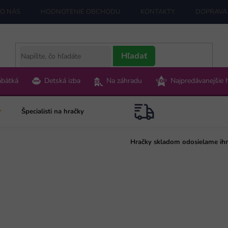
O NÁS
HODNOTENIE OBCHODU
KONTAKTY
DOPRAVA 
Hľadať
ábätká
Detská izba
Na záhradu
Najpredávanejšie 
Špecialisti na hračky
Hračky skladom odosielame ih