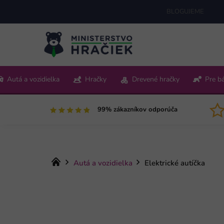
Prejsť
BLOGUJEME
na
obsah
+421 220 512 321
Autá a vozidielka
Hračky
Drevené hračky
Pre b
Pon-Pia 9:00-15:00
99% zákazníkov odporúča
Domov
Autá a vozidielka
Elektrické autíčka