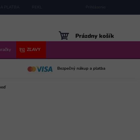
A PLATBA
REKLAMÁCIE
MAPA SERVERU
Prihlásenie
NÁKUPNÝ
Prázdny košík
KOŠÍK
hračky
ZĽAVY
Bezpečný nákup a platba
neď