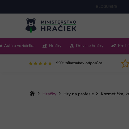
Prejsť
BLOGUJEME
na
obsah
+421 220 512 321
Autá a vozidielka
Hračky
Drevené hračky
Pre b
Pon-Pia 9:00-15:00
99% zákazníkov odporúča
Domov
Hračky
Hry na profesie
Kozmetička, k