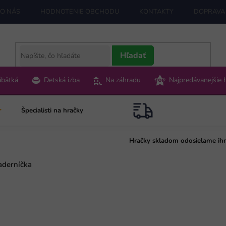
O NÁS
HODNOTENIE OBCHODU
KONTAKTY
DOPRAVA 
Hľadať
ábätká
Detská izba
Na záhradu
Najpredávanejšie 
Špecialisti na hračky
Hračky skladom odosielame ih
aderníčka